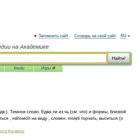
Запомнить сайт
Словарь на свой сайт
RU
едии на Академике
Найти!
Книги
Игры ⚽
в.). Темное слово. Едва ли из чь (см. что) и формы, близкой
ся , на̏помо̑л на виду , словен. molẹti торчать, выситься (о
акса Фасмера