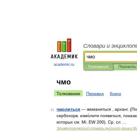
Словари и энциклоп
academic.ru
Толкования
Переводы
чмо
Толкование
Перевод
Книги
чмолиться
— жеманиться , арханг. (Под
41
сербохорв. измо̀лити появиться, показать
которых см. Мi. ЕW 200). Ср. сл …
Этимологический словарь русского языка М