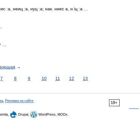
с :а, неиц :а, нуц :а; нак. ниес а, н іц :а …
 …
у …
дующая
→
7
8
9
10
11
12
13
ка
,
Реклама на сайте
18+
omla,
Drupal,
WordPress, MODx.