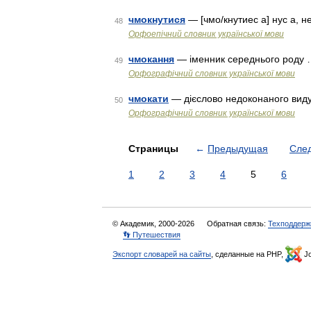
чмокнутися
— [чмо/кнутиес а] нус а, неи
48
Орфоепічний словник української мови
чмокання
— іменник середнього роду
49
Орфографічний словник української мови
чмокати
— дієслово недоконаного вид
50
Орфографічний словник української мови
Страницы
←
Предыдущая
Сле
1
2
3
4
5
6
© Академик, 2000-2026
Обратная связь:
Техподдерж
👣 Путешествия
Экспорт словарей на сайты
, сделанные на PHP,
Jo