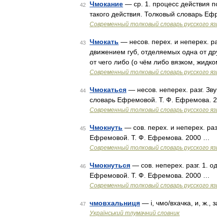
Чмокание
— ср. 1. процесс действия по
42
такого действия. Толковый словарь Еф
Современный толковый словарь русского я
Чмокать
— несов. перех. и неперех. р
43
движением губ, отделяемых одна от дру
от чего либо (о чём либо вязком, жидк
Современный толковый словарь русского я
Чмокаться
— несов. неперех. разг. Зв
44
словарь Ефремовой. Т. Ф. Ефремова. 
Современный толковый словарь русского я
Чмокнуть
— сов. перех. и неперех. разг
45
Ефремовой. Т. Ф. Ефремова. 2000 …
Современный толковый словарь русского я
Чмокнуться
— сов. неперех. разг. 1. о
46
Ефремовой. Т. Ф. Ефремова. 2000 …
Современный толковый словарь русского я
чмовхальниця
— і, чмо/вхачка, и, ж.,
47
Український тлумачний словник