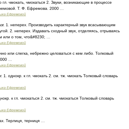
 гл. чмокать, чмокаться 2. Звуки, возникающие в процессе
ремовой. Т. Ф. Ефремова. 2000 …
зыка Ефремовой
азг. 1. неперех. Производить характерный звук всасывающим
гой. 2. неперех. Издавать сходный звук, отделяясь, отрываясь
ом или о том, что&#8230; …
зыка Ефремовой
учно или слегка, небрежно целоваться с кем либо. Толковый
2000 …
зыка Ефремовой
. 1. однокр. к гл. чмокать 2. см. тж. чмокать Толковый словарь
зыка Ефремовой
днокр. к гл. чмокаться 2. см. тж. чмокаться Толковый словарь
зыка Ефремовой
 зах. Терлиця, терниця …